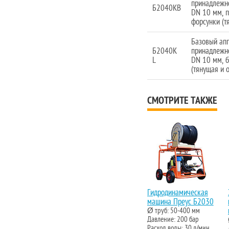
принадлежно
Б2040КВ
DN 10 мм, п
форсунки (т
Базовый аппа
Б2040К
принадлежно
L
DN 10 мм, б
(тянущая и 
СМОТРИТЕ ТАКЖЕ
Гидродинамическая
машина Преус Б2030
Ø труб: 50-400 мм
Давление: 200 бар
Расход воды: 30 л/мин