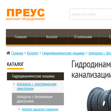
Главная
Каталог
О компании
С
Главная
>
Каталог
>
Гидродинамические машины
>
Аппараты с бе
Гидродинам
КАТАЛОГ
канализаци
Гидродинамические машины
Аппараты с электрическим
двигателем
Аппараты с бензиновым
двигателем
Аппарат высокого давления