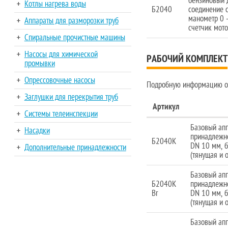
бензиновый д
Котлы нагрева воды
Б2040
соединение с
манометр 0 -
Аппараты для разморозки труб
счетчик мот
Спиральные прочистные машины
Насосы для химической
РАБОЧИЙ КОМПЛЕКТ
промывки
Опрессовочные насосы
Подробную информацию о 
Заглушки для перекрытия труб
Артикул
Системы телеинспекции
Базовый апп
Насадки
принадлежно
Б2040К
DN 10 мм, б
Дополнительные принадлежности
(тянущая и 
Базовый апп
Б2040К
принадлежно
Br
DN 10 мм, б
(тянущая и 
Базовый апп