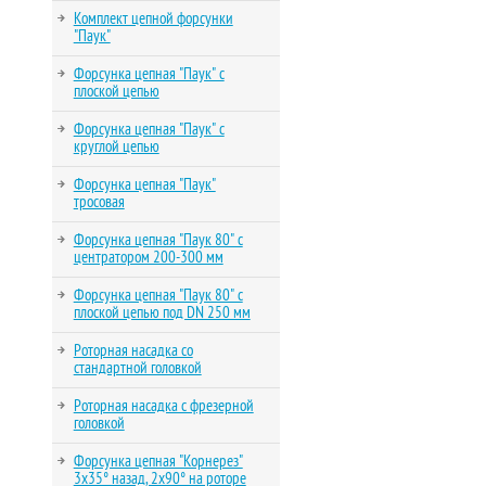
Комплект цепной форсунки
"Паук"
Форсунка цепная "Паук" с
плоской цепью
Форсунка цепная "Паук" с
круглой цепью
Форсунка цепная "Паук"
тросовая
Форсунка цепная "Паук 80" с
центратором 200-300 мм
Форсунка цепная "Паук 80" с
плоской цепью под DN 250 мм
Роторная насадка со
стандартной головкой
Роторная насадка с фрезерной
головкой
Форсунка цепная "Корнерез"
3х35° назад, 2х90° на роторе