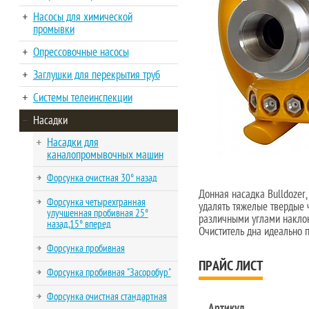
Насосы для химической
промывки
Опрессовочные насосы
Заглушки для перекрытия труб
Системы телеинспекции
Насадки
Насадки для
каналопромывочных машин
Форсунка очистная 30° назад
Донная насадка Bulldozer,
Форсунка четырехгранная
удалять тяжелые твердые ч
улучшенная пробивная 25°
различными углами наклон
назад,15° вперед
Очиститель дна идеально п
Форсунка пробивная
ПРАЙС ЛИСТ
Форсунка пробивная "Засоробур"
Форсунка очистная стандартная
Артикул