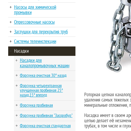
Насосы для химической
промывки
Опрессовочные насосы
Заглушки для перекрытия труб
Системы телеинспекции
Насадки
Насадки для
каналопромывочных машин
Форсунка очистная 30° назад
Форсунка четырехгранная
улучшенная пробивная 25°
Роторная цепная каналоп
назад,15° вперед
удаления самых тяжелых за
минеральные отложения, п
Форсунка пробивная
Насадка имеет в своем а
Форсунка пробивная "Засоробур"
цепью делает её незамен
трубах, в том числе и глух
Форсунка очистная стандартная