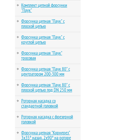
Комплект цепной форсунки
"Паук"
Форсунка цепная "Паук" с
плоской цепью
Форсунка цепная "Паук" с
круглой цепью
Форсунка цепная "Паук"
тросовая
Форсунка цепная "Паук 80" с
центратором 200-300 мм
Форсунка цепная "Паук 80" с
плоской цепью под DN 250 мм
Роторная насадка со
стандартной головкой
Роторная насадка с фрезерной
головкой
Форсунка цепная "Корнерез"
3х35° назад, 2х90° на роторе