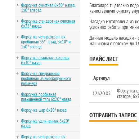
Благодаря тщательно подо
Форсунка очистная 6х30° назад,
1х0° вперед
качественную очистку вну
Форсунка стандартная очистная
Насадка изготовлена из н
6х35° назад
условиях работы при мини
Форсунка четырехгранная
Данная модель насадки - 
пробивная 35° назад, 3х10° и
машинами с потоком до 1
1х0° вперед
Форсунка овальная очистная
ПРАЙС ЛИСТ
6х30° назад
Форсунка специальная
Артикул
пробивная из высокопрочного
полимера
Форсунка ц
12620.02
Форсунка пробивная
статоре, 6х
повышенной тяги 6х20° назад
Форсунка шар 6х20° назад
ОТПРАВИТЬ ЗАПРОС
Форсунка удлиненная 6х20°
назад
Форсунка четырехгранная