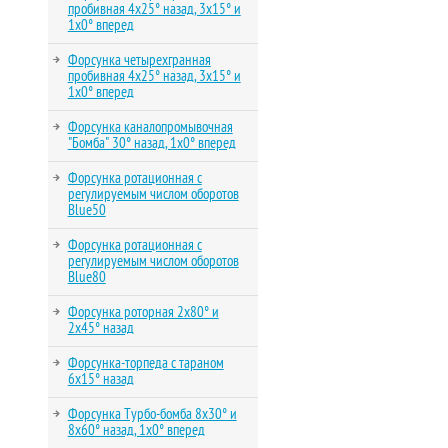
пробивная 4х25° назад, 3х15° и
1х0° вперед
Форсунка четырехгранная
пробивная 4х25° назад, 3х15° и
1х0° вперед
Форсунка каналопромывочная
"Бомба" 30° назад, 1х0° вперед
Форсунка ротационная с
регулируемым числом оборотов
Blue50
Форсунка ротационная с
регулируемым числом оборотов
Blue80
Форсунка роторная 2х80° и
2х45° назад
Форсунка-торпеда с тараном
6х15° назад
Форсунка Турбо-бомба 8х30° и
8х60° назад, 1х0° вперед